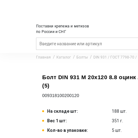
Поставки крепежа и метизов
по России и СНГ
Главная
Каталог
Болты
DIN 931 / ГОСТ 7798-70 /
Болт DIN 931 M 20x120 8.8 оцинк 
(5)
009318100200120
На складе шт:
188 шт.
Вес 1 шт:
351 г.
Кол-во в упаковке:
5 шт.