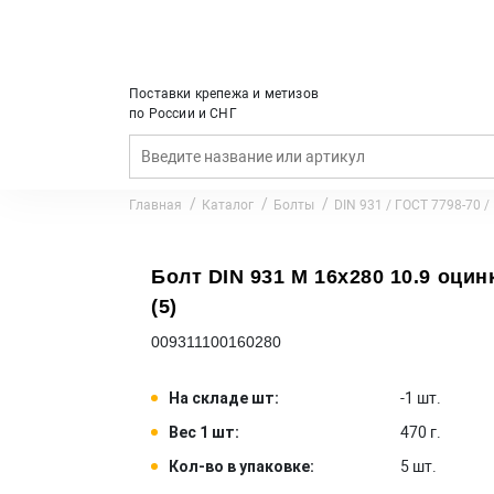
Поставки крепежа и метизов
по России и СНГ
Главная
Каталог
Болты
DIN 931 / ГОСТ 7798-70 /
Болт DIN 931 M 16x280 10.9 оцинк
(5)
009311100160280
На складе шт:
-1 шт.
Вес 1 шт:
470 г.
Кол-во в упаковке:
5 шт.