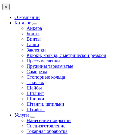
×
О компании
Каталог
Анкера
Болты
Винты
Гайки
Заклепки
Крюки, кольца, с метрической резьбой
Пресс-масленки
Пружины тарельчатые
Саморезы
Стопорные кольца
Такелаж
Шайбы
Шплинт
Шпонки
Штанги, шпильки
Штифты
Услуги
Нанесение покрытий
Специзготовление
Токарная обработка