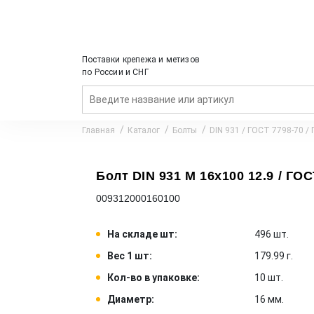
Поставки крепежа и метизов
по России и СНГ
Главная
Каталог
Болты
DIN 931 / ГОСТ 7798-70 /
Болт DIN 931 M 16x100 12.9 / ГОС
009312000160100
На складе шт:
496 шт.
Вес 1 шт:
179.99 г.
Кол-во в упаковке:
10 шт.
Диаметр:
16 мм.