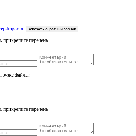
ep-import.ru
заказать обратный звонок
, прикрепите перечень
агрузке файлы:
, прикрепите перечень