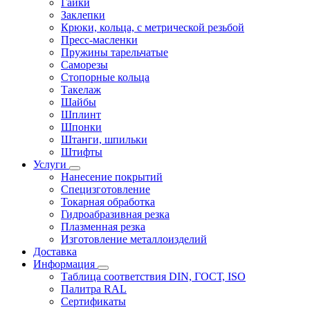
Гайки
Заклепки
Крюки, кольца, с метрической резьбой
Пресс-масленки
Пружины тарельчатые
Саморезы
Стопорные кольца
Такелаж
Шайбы
Шплинт
Шпонки
Штанги, шпильки
Штифты
Услуги
Нанесение покрытий
Специзготовление
Токарная обработка
Гидроабразивная резка
Плазменная резка
Изготовление металлоизделий
Доставка
Информация
Таблица соответствия DIN, ГОСТ, ISO
Палитра RAL
Сертификаты