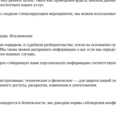
утренних целей, таких как проведения аудита, анализа данных
носительно наших услуг.
или сходном стимулирующем мероприятии, мы можем использова
ицам. Исключения:
ым порядком, в судебном разбирательстве, и/или на основании п
 также можем раскрывать информацию о вас если мы определим
нно важных случаях.
едать собираемую нами персональную информацию соответствую
тративные, технические и физические — для защиты вашей пе
анного доступа, раскрытия, изменения и уничтожения.
 находится в безопасности, мы доводим нормы соблюдения конфи