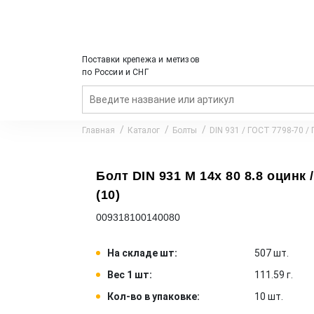
Поставки крепежа и метизов
по России и СНГ
Главная
Каталог
Болты
DIN 931 / ГОСТ 7798-70 /
Болт DIN 931 M 14x 80 8.8 оцинк 
(10)
009318100140080
На складе шт:
507 шт.
Вес 1 шт:
111.59 г.
Кол-во в упаковке:
10 шт.