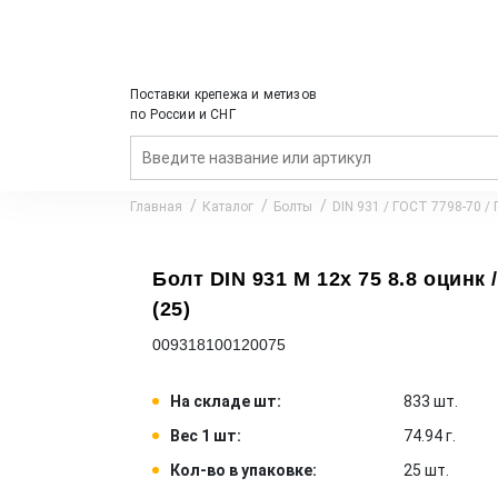
Поставки крепежа и метизов
по России и СНГ
Главная
Каталог
Болты
DIN 931 / ГОСТ 7798-70 /
Болт DIN 931 M 12x 75 8.8 оцинк 
(25)
009318100120075
На складе шт:
833 шт.
Вес 1 шт:
74.94 г.
Кол-во в упаковке:
25 шт.