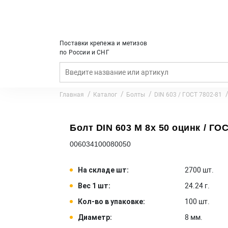
Поставки крепежа и метизов
по России и СНГ
Главная
Каталог
Болты
DIN 603 / ГОСТ 7802-81
Болт DIN 603 M 8x 50 оцинк / ГОС
006034100080050
На складе шт:
2700 шт.
Вес 1 шт:
24.24 г.
Кол-во в упаковке:
100 шт.
Диаметр:
8 мм.