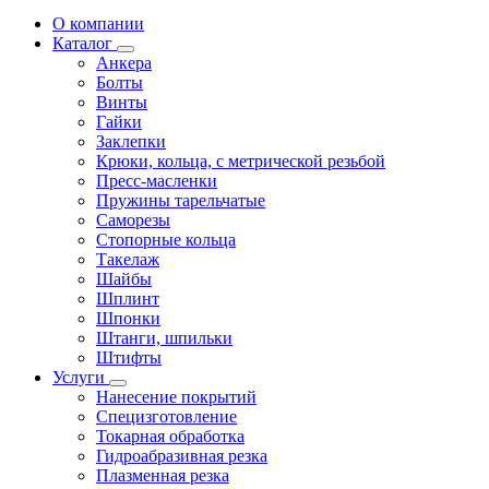
О компании
Каталог
Анкера
Болты
Винты
Гайки
Заклепки
Крюки, кольца, с метрической резьбой
Пресс-масленки
Пружины тарельчатые
Саморезы
Стопорные кольца
Такелаж
Шайбы
Шплинт
Шпонки
Штанги, шпильки
Штифты
Услуги
Нанесение покрытий
Специзготовление
Токарная обработка
Гидроабразивная резка
Плазменная резка