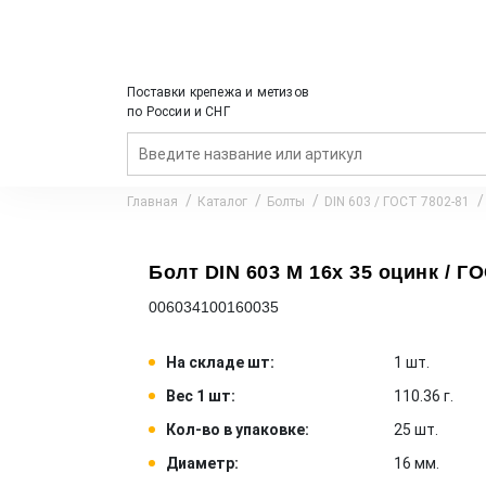
Поставки крепежа и метизов
по России и СНГ
Главная
Каталог
Болты
DIN 603 / ГОСТ 7802-81
Болт DIN 603 M 16x 35 оцинк / ГО
006034100160035
На складе шт:
1 шт.
Вес 1 шт:
110.36 г.
Кол-во в упаковке:
25 шт.
Диаметр:
16 мм.