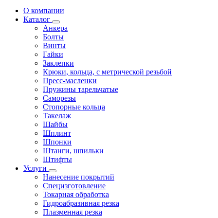
О компании
Каталог
Анкера
Болты
Винты
Гайки
Заклепки
Крюки, кольца, с метрической резьбой
Пресс-масленки
Пружины тарельчатые
Саморезы
Стопорные кольца
Такелаж
Шайбы
Шплинт
Шпонки
Штанги, шпильки
Штифты
Услуги
Нанесение покрытий
Специзготовление
Токарная обработка
Гидроабразивная резка
Плазменная резка