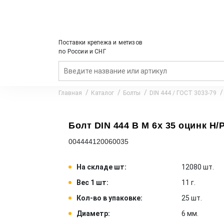
Поставки крепежа и метизов
по России и СНГ
Главная
Каталог
Болты
DIN 444 / ГОСТ 3033-79
Болт DIN 444 B M 6x 35 оцинк Н/Р
004444120060035
На складе шт:
12080 шт.
Вес 1 шт:
11 г.
Кол-во в упаковке:
25 шт.
Диаметр:
6 мм.