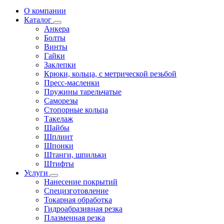
О компании
Каталог
Анкера
Болты
Винты
Гайки
Заклепки
Крюки, кольца, с метрической резьбой
Пресс-масленки
Пружины тарельчатые
Саморезы
Стопорные кольца
Такелаж
Шайбы
Шплинт
Шпонки
Штанги, шпильки
Штифты
Услуги
Нанесение покрытий
Специзготовление
Токарная обработка
Гидроабразивная резка
Плазменная резка