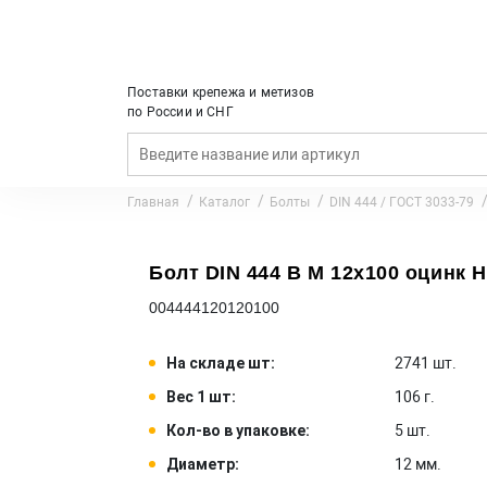
Поставки крепежа и метизов
по России и СНГ
Главная
Каталог
Болты
DIN 444 / ГОСТ 3033-79
Болт DIN 444 B M 12x100 оцинк Н/
004444120120100
На складе шт:
2741 шт.
Вес 1 шт:
106 г.
Кол-во в упаковке:
5 шт.
Диаметр:
12 мм.