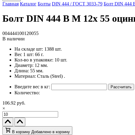
Главная
Каталог
Болты
DIN 444 / ГОСТ 3033-79
Болт DIN 444 B
Болт DIN 444 B M 12x 55 оцинк
004444100120055
В наличии
На складе шт:
1388 шт.
Вес 1 шт:
66 г.
Кол-во в упаковке:
10 шт.
Диаметр:
12 мм.
Длина:
55 мм.
Материал:
Сталь (Steel) .
Введите вес в кг:
Рассчитать
Количество:
106.92 руб.
×
В корзину
Добавлено в корзину