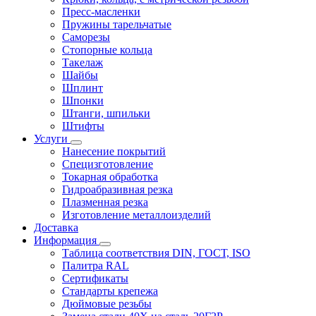
Пресс-масленки
Пружины тарельчатые
Саморезы
Стопорные кольца
Такелаж
Шайбы
Шплинт
Шпонки
Штанги, шпильки
Штифты
Услуги
Нанесение покрытий
Специзготовление
Токарная обработка
Гидроабразивная резка
Плазменная резка
Изготовление металлоизделий
Доставка
Информация
Таблица соответствия DIN, ГОСТ, ISO
Палитра RAL
Сертификаты
Стандарты крепежа
Дюймовые резьбы