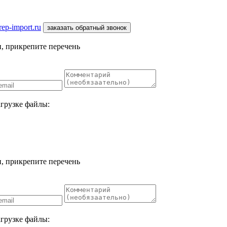
ep-import.ru
заказать обратный звонок
, прикрепите перечень
агрузке файлы:
, прикрепите перечень
агрузке файлы: