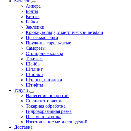
Каталог
Анкера
Болты
Винты
Гайки
Заклепки
Крюки, кольца, с метрической резьбой
Пресс-масленки
Пружины тарельчатые
Саморезы
Стопорные кольца
Такелаж
Шайбы
Шплинт
Шпонки
Штанги, шпильки
Штифты
Услуги
Нанесение покрытий
Специзготовление
Токарная обработка
Гидроабразивная резка
Плазменная резка
Изготовление металлоизделий
Доставка