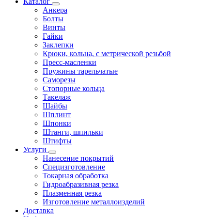
Каталог
Анкера
Болты
Винты
Гайки
Заклепки
Крюки, кольца, с метрической резьбой
Пресс-масленки
Пружины тарельчатые
Саморезы
Стопорные кольца
Такелаж
Шайбы
Шплинт
Шпонки
Штанги, шпильки
Штифты
Услуги
Нанесение покрытий
Специзготовление
Токарная обработка
Гидроабразивная резка
Плазменная резка
Изготовление металлоизделий
Доставка