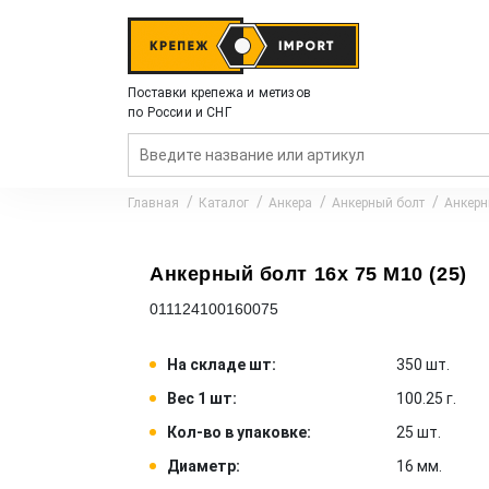
Поставки крепежа и метизов
по России и СНГ
Главная
Каталог
Анкера
Анкерный болт
Анкерн
Анкерный болт 16x 75 M10 (25)
011124100160075
На складе шт:
350 шт.
Вес 1 шт:
100.25 г.
Кол-во в упаковке:
25 шт.
Диаметр:
16 мм.