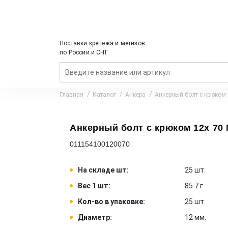
Поставки крепежа и метизов
по России и СНГ
Главная
Каталог
Анкера
Анкерный болт с крюком
Анкерный болт с крюком 12x 70 
011154100120070
На складе шт:
25 шт.
Вес 1 шт:
85.7 г.
Кол-во в упаковке:
25 шт.
Диаметр:
12 мм.