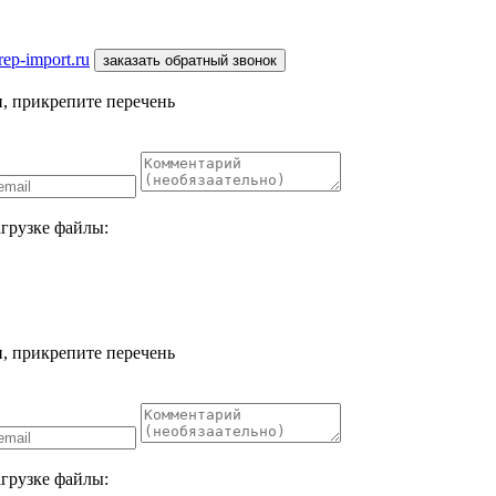
ep-import.ru
заказать обратный звонок
, прикрепите перечень
агрузке файлы:
, прикрепите перечень
агрузке файлы: