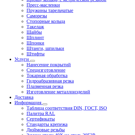
Пресс-масленки
Пружины тарельчатые
Саморезы
Стопорные кольца
Такелаж
Шайбы
Шплинт
Шпонки
Штанги, шпильки
Штифты
Услуги
Нанесение покрытий
Специзготовление
Токарная обработка
Гидроабразивная резка
Плазменная резка
Изготовление металлоизделий
Доставка
Информация
Таблица соответствия DIN, ГОСТ, ISO
Палитра RAL
Сертификаты
Стандарты крепежа
Дюймовые резьбы