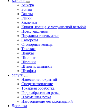
Каталог
Анкера
Болты
Винты
Гайки
Заклепки
Крюки, кольца, с метрической резьбой
Пресс-масленки
Пружины тарельчатые
Саморезы
Стопорные кольца
Такелаж
Шайбы
Шплинт
Шпонки
Штанги, шпильки
Штифты
Услуги
Нанесение покрытий
Специзготовление
Токарная обработка
Гидроабразивная резка
Плазменная резка
Изготовление металлоизделий
Доставка