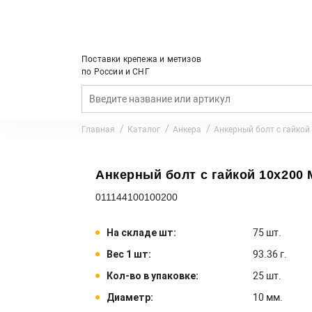
Поставки крепежа и метизов
по России и СНГ
Главная
Каталог
Анкера
Анкерный болт с гайкой
Анкерный болт с гайкой 10x200 M
011144100100200
На складе шт:
75 шт.
Вес 1 шт:
93.36 г.
Кол-во в упаковке:
25 шт.
Диаметр:
10 мм.