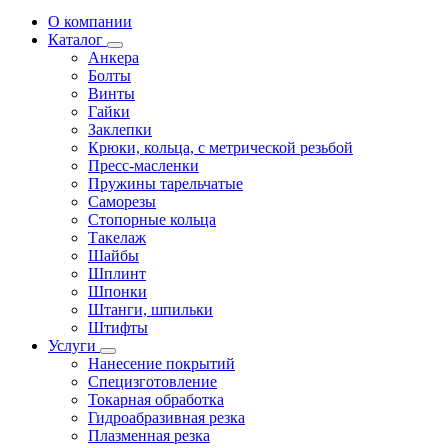
О компании
Каталог
Анкера
Болты
Винты
Гайки
Заклепки
Крюки, кольца, с метрической резьбой
Пресс-масленки
Пружины тарельчатые
Саморезы
Стопорные кольца
Такелаж
Шайбы
Шплинт
Шпонки
Штанги, шпильки
Штифты
Услуги
Нанесение покрытий
Специзготовление
Токарная обработка
Гидроабразивная резка
Плазменная резка