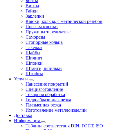
Болты
Винты
Гайки
Заклепки
Крюки, кольца, с метрической резьбой
Пресс-масленки
Пружины тарельчатые
Саморезы
Стопорные кольца
Такелаж
Шайбы
Шплинт
Шпонки
Штанги, шпильки
Штифты
Услуги
Нанесение покрытий
Специзготовление
Токарная обработка
Гидроабразивная резка
Плазменная резка
Изготовление металлоизделий
Доставка
Информация
Таблица соответствия DIN, ГОСТ, ISO