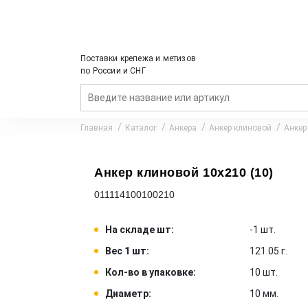
Поставки крепежа и метизов
по России и СНГ
Главная
Каталог
Анкера
Анкер клиновой
Анкер
Анкер клиновой 10x210 (10)
011114100100210
На складе шт:
-1 шт.
Вес 1 шт:
121.05 г.
Кол-во в упаковке:
10 шт.
Диаметр:
10 мм.