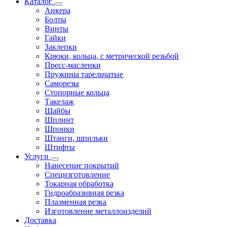
Каталог
Анкера
Болты
Винты
Гайки
Заклепки
Крюки, кольца, с метрической резьбой
Пресс-масленки
Пружины тарельчатые
Саморезы
Стопорные кольца
Такелаж
Шайбы
Шплинт
Шпонки
Штанги, шпильки
Штифты
Услуги
Нанесение покрытий
Специзготовление
Токарная обработка
Гидроабразивная резка
Плазменная резка
Изготовление металлоизделий
Доставка