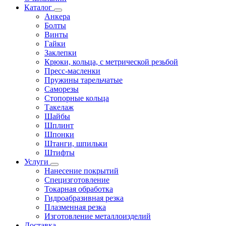
Каталог
Анкера
Болты
Винты
Гайки
Заклепки
Крюки, кольца, с метрической резьбой
Пресс-масленки
Пружины тарельчатые
Саморезы
Стопорные кольца
Такелаж
Шайбы
Шплинт
Шпонки
Штанги, шпильки
Штифты
Услуги
Нанесение покрытий
Специзготовление
Токарная обработка
Гидроабразивная резка
Плазменная резка
Изготовление металлоизделий
Доставка