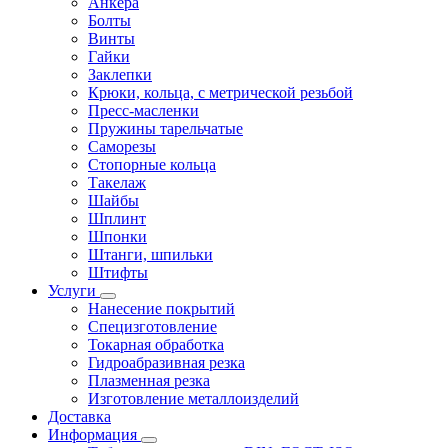
Анкера
Болты
Винты
Гайки
Заклепки
Крюки, кольца, с метрической резьбой
Пресс-масленки
Пружины тарельчатые
Саморезы
Стопорные кольца
Такелаж
Шайбы
Шплинт
Шпонки
Штанги, шпильки
Штифты
Услуги
Нанесение покрытий
Специзготовление
Токарная обработка
Гидроабразивная резка
Плазменная резка
Изготовление металлоизделий
Доставка
Информация