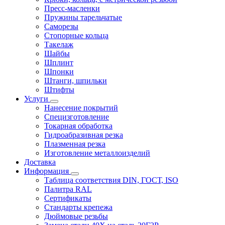
Пресс-масленки
Пружины тарельчатые
Саморезы
Стопорные кольца
Такелаж
Шайбы
Шплинт
Шпонки
Штанги, шпильки
Штифты
Услуги
Нанесение покрытий
Специзготовление
Токарная обработка
Гидроабразивная резка
Плазменная резка
Изготовление металлоизделий
Доставка
Информация
Таблица соответствия DIN, ГОСТ, ISO
Палитра RAL
Сертификаты
Стандарты крепежа
Дюймовые резьбы