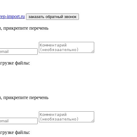
ep-import.ru
заказать обратный звонок
, прикрепите перечень
агрузке файлы:
, прикрепите перечень
агрузке файлы: