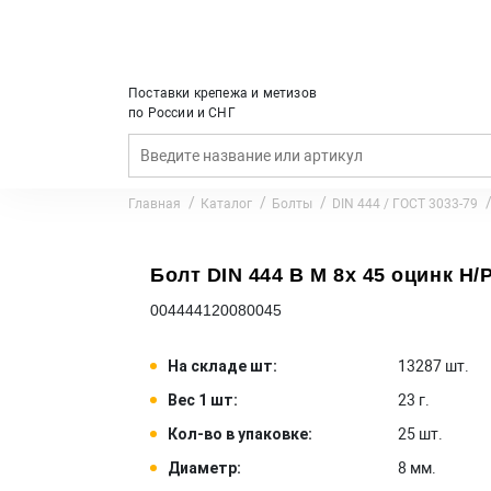
Поставки крепежа и метизов
по России и СНГ
Главная
Каталог
Болты
DIN 444 / ГОСТ 3033-79
Болт DIN 444 B M 8x 45 оцинк Н/Р
004444120080045
На складе шт:
13287 шт.
Вес 1 шт:
23 г.
Кол-во в упаковке:
25 шт.
Диаметр:
8 мм.