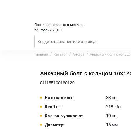
Поставки крепежа и метизов
по России и СНГ
Главная
Каталог
Анкера
Анкерный болт с кольц
Анкерный болт с кольцом 16x120
011155100160120
На складе шт:
33 шт.
Вес 1 шт:
218.96 г.
Кол-во в упаковке:
10 шт.
Диаметр:
16 мм.